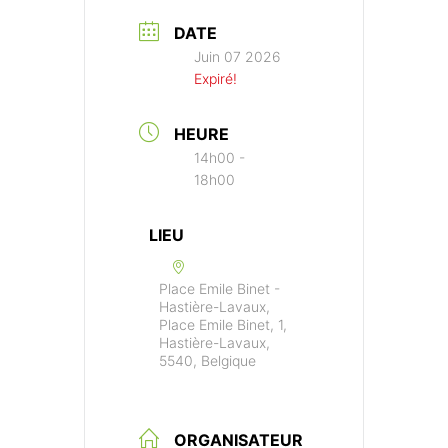
DATE
Juin 07 2026
Expiré!
HEURE
14h00 -
18h00
LIEU
Place Emile Binet -
Hastière-Lavaux,
Place Emile Binet, 1,
Hastière-Lavaux,
5540, Belgique
ORGANISATEUR