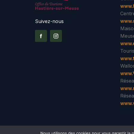
www.h
Centre
www.c
Suivez-nous
Maiso
Meuse
www.e
Touri
www.t
Wallo
www.V
Résea
www.r
Résea
www.v
Nous utilisons des cookies pour vous garantir la m