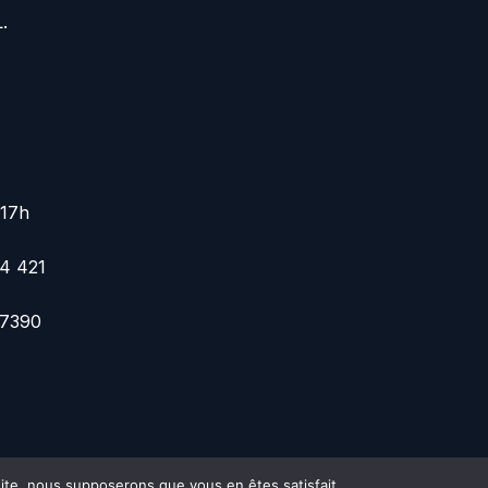
.
 17h
74 421
 7390
 site, nous supposerons que vous en êtes satisfait.