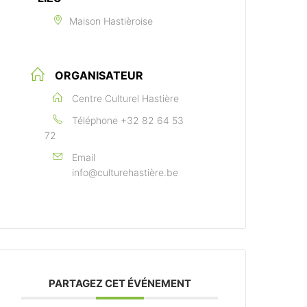
Maison Hastièroise
ORGANISATEUR
Centre Culturel Hastière
Téléphone
+32 82 64 53
72
Email
info@culturehastière.be
PARTAGEZ CET ÉVÉNEMENT