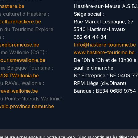
astiere.be
Hastière-sur-Meuse A.S.B.L
 culturel d'Hastière :
Siège social :
ulturehastiere.be
Rue Marcel Lespagne, 27
n du Tourisme Explore
5540 Hastière-Lavaux
 :
082 64 44 34
xploremeuse.be
Info@hastiere-tourisme.be
sme Wallonie (CGT) :
www.hastiere-tourisme.be
ourismewallonie.be
De 10h à 13h et de 13h30 à
nie Belgique Tourisme :
sauf le dimanche.
ISITWallonia.be
N° Entreprise : BE 0409 7
u RAVeL Wallonie :
RPM Liège (div.Dinant)
avel.wallonie.be
Banque : BE34 0688 9754
u Points-Noeuds Wallonie :
elo.province.namur.be
eilleure expérience sur notre site web. Si vous continuez à utiliser ce