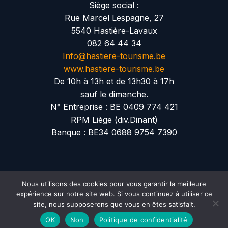
Siège social :
Rue Marcel Lespagne, 27
5540 Hastière-Lavaux
082 64 44 34
Info@hastiere-tourisme.be
www.hastiere-tourisme.be
De 10h à 13h et de 13h30 à 17h
sauf le dimanche.
N° Entreprise : BE 0409 774 421
RPM Liège (div.Dinant)
Banque : BE34 0688 9754 7390
Nous utilisons des cookies pour vous garantir la meilleure
expérience sur notre site web. Si vous continuez à utiliser ce
Création Somweb
site, nous supposerons que vous en êtes satisfait.
Termes et RGPD
Contact
OK
Non
Politique de confidentialité