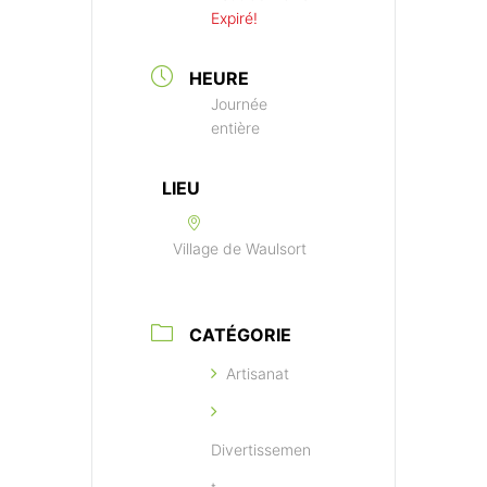
Expiré!
HEURE
Journée
entière
LIEU
Village de Waulsort
CATÉGORIE
Artisanat
Divertissemen