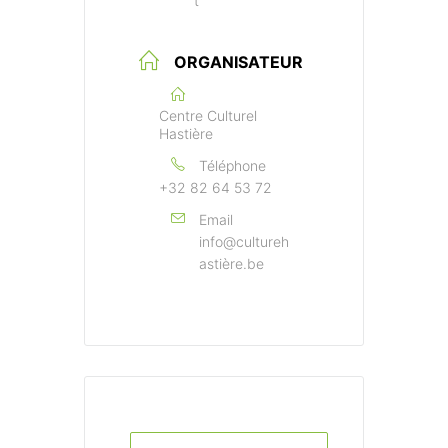
t
ORGANISATEUR
Centre Culturel
Hastière
Téléphone
+32 82 64 53 72
Email
info@cultureh
astière.be