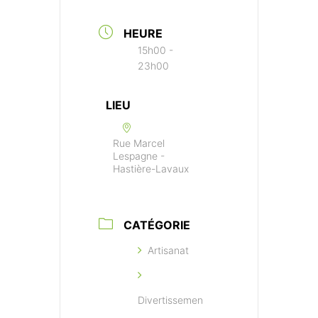
HEURE
15h00 -
23h00
LIEU
Rue Marcel
Lespagne -
Hastière-Lavaux
CATÉGORIE
Artisanat
Divertissemen